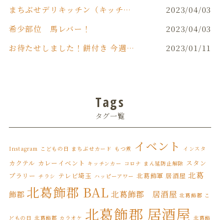
まちぶせデリキッチン（キッチンカー）
2023/04/03
希少部位 馬レバー！
2023/04/03
お待たせしました！餅付き 今週末(日)開催！！
2023/01/11
Tags
タグ一覧
イベント
Instagram
こどもの日
まちぶせカード
もつ煮
インスタ
カクテル
カレーイベント
スタン
キッチンカー
コロナ まん延防止解除
北葛
プラリー
テレビ埼玉
北葛飾軍 居酒屋
チラシ
ハッピーアワー
北葛飾郡 BAL
北葛飾郡 居酒屋
飾郡
北葛飾郡 こ
北葛飾郡 居酒屋
どもの日
北葛飾郡 カラオケ
北葛飾