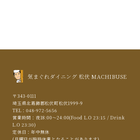
2021年6月
(1)
2021年5月
(3)
2021年4月
(5)
2021年3月
(5)
2021年2月
(6)
2021年1月
(5)
気まぐれダイニング 松伏 MACHIBUSE
2020年12月
(5)
2020年11月
(13)
〒343-0111
2020年10月
(10)
埼玉県北葛飾郡松伏町松伏1999-9
TEL：
048-972-5656
2020年6月
(4)
営業時間：夜18:00～24:00(Food L.O 23:15 / Drink
2020年5月
(1)
L.O 23:30)
定休日：年中無休
2020年3月
(9)
(月曜日が臨時休業となることがあります)