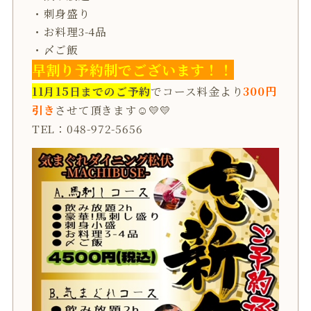
・刺身盛り
・お料理3-4品
・〆ご飯
早割り予約制でございます！！
11月15日までのご予約
でコース料金より
300円
引き
させて頂きます☺💛💛
TEL：048-972-5656