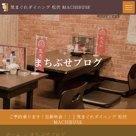
気まぐれダイニング 松伏 MACHIBUSE
まちぶせブログ
ご予約承ります！忘新年会！！ | 気まぐれダイニング 松伏
MACHIBUSE
ホーム
まちぶせブログ