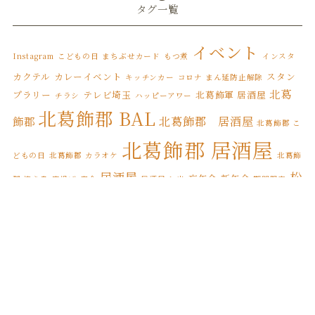
タグ一覧
2022年5月
(3)
2022年4月
(6)
イベント
Instagram
こどもの日
まちぶせカード
もつ煮
インスタ
2022年3月
(8)
カクテル
カレーイベント
スタン
キッチンカー
コロナ まん延防止解除
北葛
プラリー
テレビ埼玉
北葛飾軍 居酒屋
チラシ
ハッピーアワー
2022年2月
(1)
北葛飾郡 BAL
北葛飾郡 居酒屋
飾郡
北葛飾郡 こ
2022年1月
(7)
北葛飾郡 居酒屋
2021年12月
(12)
どもの日
北葛飾郡 カラオケ
北葛飾
居酒屋
松
忘年会
新年会
郡 焼き鳥
唐揚げ
宴会
居酒屋 お米
期間限定
2021年11月
(17)
松伏町 BAL
伏
松伏ふるさとカレー
松伏町 こどもの日
2021年10月
(8)
松伏
松伏町 カレースタンプラリー
松伏町 オードブル
松伏町 カラオケ
2021年9月
(4)
松伏町 居酒屋
町 テイクアウト
松伏町 屋台
松伏町
2021年8月
(3)
縁日
誕生日
焼き鳥
松伏町 馬肉
桜
花見
2021年7月
(1)