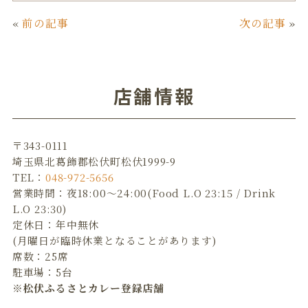
c
it
n
ai
«
前の記事
次の記事
»
e
te
e
l
b
r
o
店舗情報
o
k
〒343-0111
埼玉県北葛飾郡松伏町松伏1999-9
TEL：
048-972-5656
営業時間：夜18:00～24:00(Food L.O 23:15 / Drink
L.O 23:30)
定休日：年中無休
(月曜日が臨時休業となることがあります)
席数：25席
駐車場：5台
※松伏ふるさとカレー登録店舗