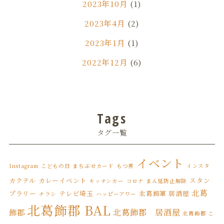
2023年10月
(1)
2023年4月
(2)
2023年1月
(1)
2022年12月
(6)
2022年11月
(1)
2022年7月
(3)
Tags
2022年6月
(1)
タグ一覧
2022年5月
(3)
2022年4月
(6)
イベント
Instagram
こどもの日
まちぶせカード
もつ煮
インスタ
2022年3月
(8)
カクテル
カレーイベント
スタン
キッチンカー
コロナ まん延防止解除
北葛
プラリー
テレビ埼玉
北葛飾軍 居酒屋
チラシ
ハッピーアワー
2022年2月
(1)
北葛飾郡 BAL
北葛飾郡 居酒屋
飾郡
北葛飾郡 こ
2022年1月
(7)