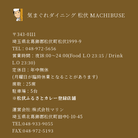
2021年1月
(5)
気まぐれダイニング 松伏 MACHIBUSE
2020年12月
(5)
2020年11月
(13)
〒343-0111
2020年10月
(10)
埼玉県北葛飾郡松伏町松伏1999-9
TEL：
048-972-5656
2020年6月
(4)
営業時間：夜18:00～24:00(Food L.O 23:15 / Drink
2020年5月
(1)
L.O 23:30)
定休日：年中無休
2020年3月
(9)
(月曜日が臨時休業となることがあります)
席数：25席
駐車場：5台
※松伏ふるさとカレー登録店舗
運営会社:株式会社マリン
埼玉県北葛飾郡松伏町田中1-10-45
TEL:048-933-9055
FAX:048-972-5193