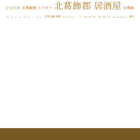
北葛飾郡 居酒屋
2021年12月
(12)
どもの日
北葛飾郡 カラオケ
北葛飾
居酒屋
松
忘年会
新年会
郡 焼き鳥
唐揚げ
宴会
居酒屋 お米
期間限定
2021年11月
(17)
松伏町 BAL
伏
松伏ふるさとカレー
松伏町 こどもの日
2021年10月
(8)
松伏
松伏町 カレースタンプラリー
松伏町 オードブル
松伏町 カラオケ
2021年9月
(4)
松伏町 居酒屋
町 テイクアウト
松伏町 屋台
松伏町
2021年8月
(3)
縁日
誕生日
焼き鳥
松伏町 馬肉
桜
花見
2021年7月
(1)
2021年6月
(1)
2021年5月
(3)
2021年4月
(5)
2021年3月
(5)
2021年2月
(6)