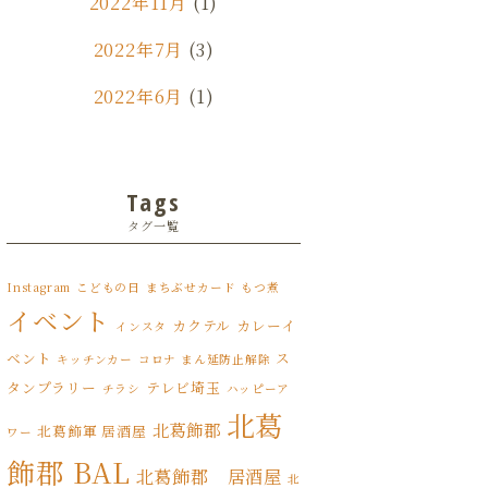
2022年11月
(1)
2022年7月
(3)
2022年6月
(1)
2022年5月
(3)
2022年4月
(6)
Tags
タグ一覧
2022年3月
(8)
2022年2月
(1)
Instagram
こどもの日
まちぶせカード
もつ煮
イベント
カクテル
カレーイ
2022年1月
インスタ
(7)
ベント
ス
キッチンカー
コロナ まん延防止解除
2021年12月
(12)
タンプラリー
テレビ埼玉
チラシ
ハッピーア
北葛
2021年11月
(17)
北葛飾郡
北葛飾軍 居酒屋
ワー
飾郡 BAL
2021年10月
(8)
北葛飾郡 居酒屋
北