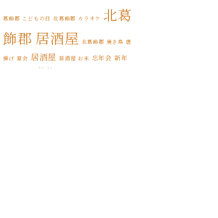
北葛
2021年9月
(4)
葛飾郡 こどもの日
北葛飾郡 カラオケ
飾郡 居酒屋
2021年8月
(3)
北葛飾郡 焼き鳥
唐
2021年7月
(1)
居酒屋
忘年会
新年
揚げ
宴会
居酒屋 お米
松伏
松伏ふるさとカレー
会
期間限定
2021年6月
(1)
松伏町 BAL
松伏町 こどもの日
松
2021年5月
(3)
松伏町 カレー
伏町 オードブル
松伏町 カラオケ
2021年4月
(5)
松伏町 テイクアウト
スタンプラリー
松伏町 居酒屋
2021年3月
(5)
松伏町 屋台
縁日
誕生日
松伏町 焼き鳥
松伏町 馬肉
桜
花見
2021年2月
(6)
2021年1月
(5)
2020年12月
(5)