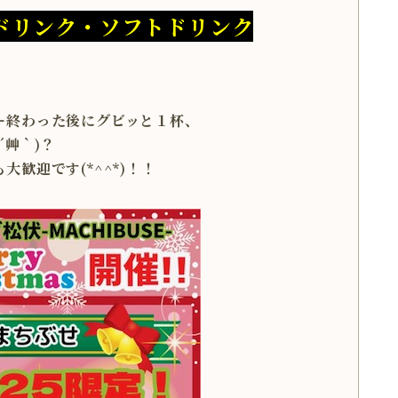
nドリンク・ソフトドリンク
ー終わった後にグビッと１杯、
´艸｀)？
歓迎です(*^^*)！！