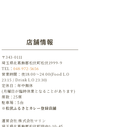
店舗情報
〒343-0111
埼玉県北葛飾郡松伏町松伏1999-9
TEL：
048-972-5656
営業時間：夜18:00～24:00(Food L.O
23:15 / Drink L.O 23:30)
定休日：年中無休
(月曜日が臨時休業となることがあります)
席数：25席
駐車場：5台
※松伏ふるさとカレー登録店舗
運営会社:株式会社マリン
埼玉県北葛飾郡松伏町田中1-10-45