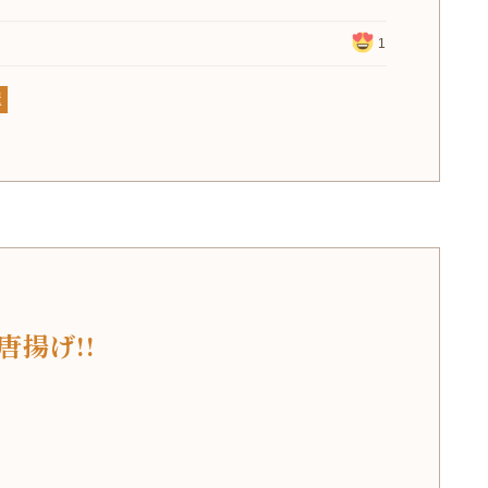
1
屋
唐揚げ!!