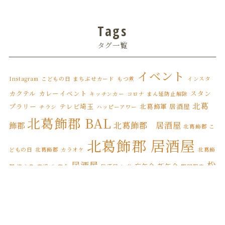
2022年7月
(3)
Tags
2022年6月
(1)
タグ一覧
2022年5月
(3)
2022年4月
(6)
イベント
Instagram
こどもの日
まちぶせカード
もつ煮
インスタ
2022年3月
(8)
カクテル
カレーイベント
スタン
キッチンカー
コロナ まん延防止解除
北葛
プラリー
テレビ埼玉
北葛飾軍 居酒屋
チラシ
ハッピーアワー
2022年2月
(1)
北葛飾郡 BAL
北葛飾郡 居酒屋
飾郡
北葛飾郡 こ
2022年1月
(7)
北葛飾郡 居酒屋
2021年12月
(12)
どもの日
北葛飾郡 カラオケ
北葛飾
居酒屋
松
忘年会
新年会
郡 焼き鳥
唐揚げ
宴会
居酒屋 お米
期間限定
2021年11月
(17)
松伏町 BAL
伏
松伏ふるさとカレー
松伏町 こどもの日
2021年10月
(8)
松伏
松伏町 カレースタンプラリー
松伏町 オードブル
松伏町 カラオケ
2021年9月
(4)
松伏町 居酒屋
町 テイクアウト
松伏町 屋台
松伏町