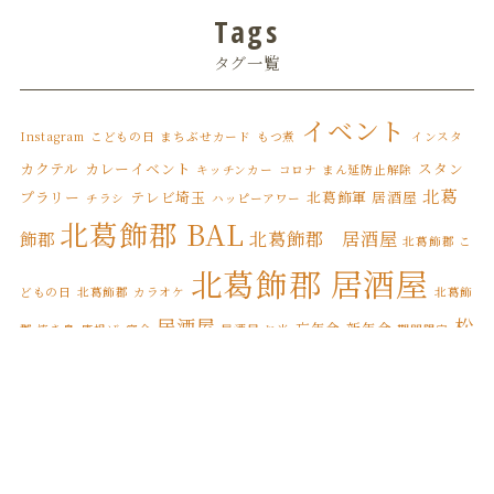
Tags
タグ一覧
イベント
Instagram
こどもの日
まちぶせカード
もつ煮
インスタ
カクテル
カレーイベント
スタン
キッチンカー
コロナ まん延防止解除
北葛
プラリー
テレビ埼玉
北葛飾軍 居酒屋
チラシ
ハッピーアワー
北葛飾郡 BAL
北葛飾郡 居酒屋
飾郡
北葛飾郡 こ
北葛飾郡 居酒屋
どもの日
北葛飾郡 カラオケ
北葛飾
居酒屋
松
忘年会
新年会
郡 焼き鳥
唐揚げ
宴会
居酒屋 お米
期間限定
松伏町 BAL
伏
松伏ふるさとカレー
松伏町 こどもの日
松伏
松伏町 カレースタンプラリー
松伏町 オードブル
松伏町 カラオケ
松伏町 居酒屋
町 テイクアウト
松伏町 屋台
松伏町
縁日
誕生日
焼き鳥
松伏町 馬肉
桜
花見