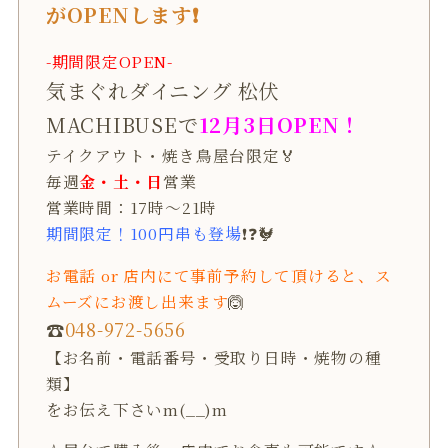
がOPENします❗
-期間限定OPEN-
気まぐれダイニング 松伏
MACHIBUSEで
12月3日OPEN！
テイクアウト・焼き鳥屋台限定🏅
毎週
金・土・日
営業
営業時間：17時～21時
期間限定！100円串も登場
❗❓🐓
お電話 or 店内にて事前予約して頂けると、ス
ムーズにお渡し出来ます
🙆
☎
048-972-5656
【お名前・電話番号・受取り日時・焼物の種
類】
をお伝え下さいm(__)m