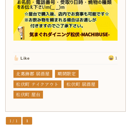
Like
1
北葛飾郡 居酒屋
期間限定
松伏町 テイクアウト
松伏町 居酒屋
松伏町 屋台
1 / 1
1