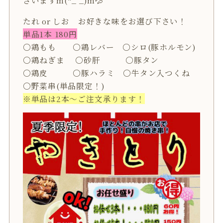
ざいますm(*_ _)m💦
たれ or しお お好きな味をお選び下さい！
単品1本 180円
〇鶏もも 〇鶏レバー 〇シロ(豚ホルモン)
〇鶏ねぎま 〇砂肝 〇豚タン
〇鶏皮 〇豚ハラミ 〇牛タン入つくね
〇野菜串(単品限定！)
※単品は2本～ご注文承ります！