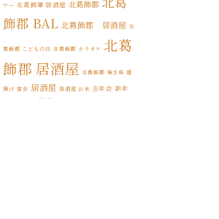
北葛
2021年11月
(17)
北葛飾郡
北葛飾軍 居酒屋
ワー
飾郡 BAL
2021年10月
(8)
北葛飾郡 居酒屋
北
北葛
2021年9月
(4)
葛飾郡 こどもの日
北葛飾郡 カラオケ
飾郡 居酒屋
2021年8月
(3)
北葛飾郡 焼き鳥
唐
2021年7月
(1)
居酒屋
忘年会
新年
揚げ
宴会
居酒屋 お米
松伏
松伏ふるさとカレー
会
期間限定
2021年6月
(1)
松伏町 BAL
松伏町 こどもの日
松
2021年5月
(3)
松伏町 カレー
伏町 オードブル
松伏町 カラオケ
2021年4月
(5)
松伏町 テイクアウト
スタンプラリー
松伏町 居酒屋
2021年3月
(5)
松伏町 屋台
縁日
誕生日
松伏町 焼き鳥
松伏町 馬肉
桜
花見
2021年2月
(6)
2021年1月
(5)