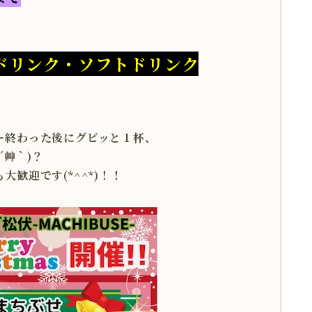
nドリンク・ソフトドリンク
ー終わった後にグビッと１杯、
´艸｀)？
歓迎です(*^^*)！！