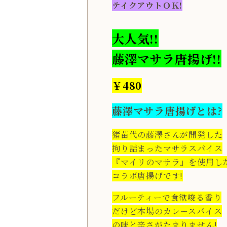
テイクアウトＯＫ!
大人気!!
藤澤マサラ唐揚げ!!
￥480
藤澤マサラ唐揚げとは?
猪苗代の藤澤さんが開発した
拘り詰まったマサラスパイス
『マイリのマサラ』を使用し
コラボ唐揚げです!
フルーティーで食欲唆る香り
だけど本場のカレースパイス
の味と辛さがたまりません!