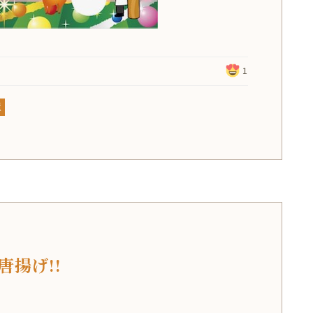
1
屋
唐揚げ!!