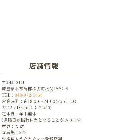
店舗情報
〒343-0111
埼玉県北葛飾郡松伏町松伏1999-9
TEL：
048-972-5656
営業時間：夜18:00～24:00(Food L.O
23:15 / Drink L.O 23:30)
定休日：年中無休
(月曜日が臨時休業となることがあります)
席数：25席
駐車場：5台
※松伏ふるさとカレー登録店舗