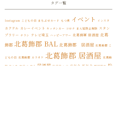
タグ一覧
2022年5月
(3)
2022年4月
(6)
イベント
Instagram
こどもの日
まちぶせカード
もつ煮
インスタ
2022年3月
(8)
カクテル
カレーイベント
スタン
キッチンカー
コロナ まん延防止解除
北葛
プラリー
テレビ埼玉
北葛飾軍 居酒屋
チラシ
ハッピーアワー
2022年2月
(1)
北葛飾郡 BAL
北葛飾郡 居酒屋
飾郡
北葛飾郡 こ
2022年1月
(7)
北葛飾郡 居酒屋
2021年12月
(12)
どもの日
北葛飾郡 カラオケ
北葛飾
居酒屋
松
忘年会
新年会
郡 焼き鳥
唐揚げ
宴会
居酒屋 お米
期間限定
2021年11月
(17)
松伏町 BAL
伏
松伏ふるさとカレー
松伏町 こどもの日
2021年10月
(8)
松伏
松伏町 カレースタンプラリー
松伏町 オードブル
松伏町 カラオケ
2021年9月
(4)
松伏町 居酒屋
町 テイクアウト
松伏町 屋台
松伏町
2021年8月
(3)
縁日
誕生日
焼き鳥
松伏町 馬肉
桜
花見
2021年7月
(1)