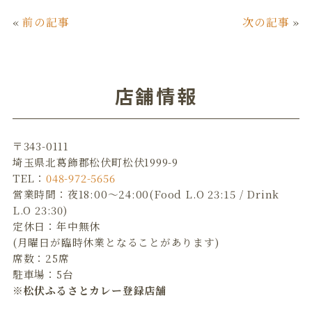
c
it
n
ai
«
前の記事
次の記事
»
e
te
e
l
b
r
o
店舗情報
o
k
〒343-0111
埼玉県北葛飾郡松伏町松伏1999-9
TEL：
048-972-5656
営業時間：夜18:00～24:00(Food L.O 23:15 / Drink
L.O 23:30)
定休日：年中無休
(月曜日が臨時休業となることがあります)
席数：25席
駐車場：5台
※松伏ふるさとカレー登録店舗