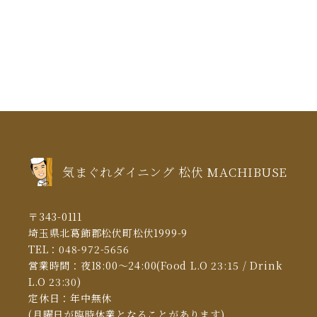
2021年6月
(1)
2021年5月
(3)
2021年4月
(5)
2021年3月
(5)
2021年2月
(6)
2021年1月
(5)
気まぐれダイニング 松伏 MACHIBUSE
2020年12月
(5)
2020年11月
(13)
〒343-0111
2020年10月
(10)
埼玉県北葛飾郡松伏町松伏1999-9
TEL：
048-972-5656
2020年6月
(4)
営業時間：夜18:00～24:00(Food L.O 23:15 / Drink
2020年5月
(1)
L.O 23:30)
定休日：年中無休
2020年3月
(9)
(月曜日が臨時休業となることがあります)