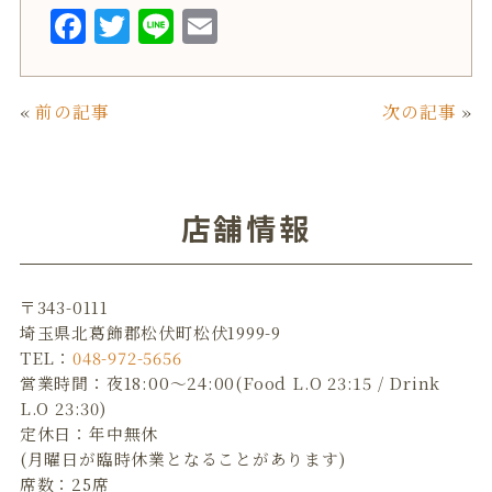
F
T
L
E
a
w
i
m
c
it
n
ai
«
前の記事
次の記事
»
e
te
e
l
b
r
o
店舗情報
o
k
〒343-0111
埼玉県北葛飾郡松伏町松伏1999-9
TEL：
048-972-5656
営業時間：夜18:00～24:00(Food L.O 23:15 / Drink
L.O 23:30)
定休日：年中無休
(月曜日が臨時休業となることがあります)
席数：25席