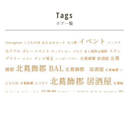
2022年7月
(3)
Tags
2022年6月
(1)
タグ一覧
2022年5月
(3)
2022年4月
(6)
イベント
Instagram
こどもの日
まちぶせカード
もつ煮
インスタ
2022年3月
(8)
カクテル
カレーイベント
スタン
キッチンカー
コロナ まん延防止解除
北葛
プラリー
テレビ埼玉
北葛飾軍 居酒屋
チラシ
ハッピーアワー
2022年2月
(1)
北葛飾郡 BAL
北葛飾郡 居酒屋
飾郡
北葛飾郡 こ
2022年1月
(7)
北葛飾郡 居酒屋
2021年12月
(12)
どもの日
北葛飾郡 カラオケ
北葛飾
居酒屋
松
忘年会
新年会
郡 焼き鳥
唐揚げ
宴会
居酒屋 お米
期間限定
2021年11月
(17)
松伏町 BAL
伏
松伏ふるさとカレー
松伏町 こどもの日
2021年10月
(8)
松伏
松伏町 カレースタンプラリー
松伏町 オードブル
松伏町 カラオケ
2021年9月
(4)
松伏町 居酒屋
町 テイクアウト
松伏町 屋台
松伏町
2021年8月
(3)