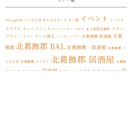
タグ一覧
2022年5月
(3)
2022年4月
(6)
イベント
Instagram
こどもの日
まちぶせカード
もつ煮
インスタ
2022年3月
(8)
カクテル
カレーイベント
スタン
キッチンカー
コロナ まん延防止解除
北葛
プラリー
テレビ埼玉
北葛飾軍 居酒屋
チラシ
ハッピーアワー
2022年2月
(1)
北葛飾郡 BAL
北葛飾郡 居酒屋
飾郡
北葛飾郡 こ
2022年1月
(7)
北葛飾郡 居酒屋
2021年12月
(12)
どもの日
北葛飾郡 カラオケ
北葛飾
居酒屋
松
忘年会
新年会
郡 焼き鳥
唐揚げ
宴会
居酒屋 お米
期間限定
2021年11月
(17)
松伏町 BAL
伏
松伏ふるさとカレー
松伏町 こどもの日
2021年10月
(8)
松伏
松伏町 カレースタンプラリー
松伏町 オードブル
松伏町 カラオケ
2021年9月
(4)
松伏町 居酒屋
町 テイクアウト
松伏町 屋台
松伏町
2021年8月
(3)
縁日
誕生日
焼き鳥
松伏町 馬肉
桜
花見
2021年7月
(1)
2021年6月
(1)