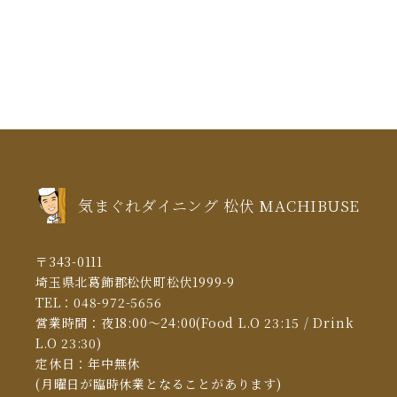
2021年5月
(3)
2021年4月
(5)
2021年3月
(5)
2021年2月
(6)
2021年1月
(5)
気まぐれダイニング 松伏 MACHIBUSE
2020年12月
(5)
2020年11月
(13)
〒343-0111
2020年10月
(10)
埼玉県北葛飾郡松伏町松伏1999-9
TEL：
048-972-5656
2020年6月
(4)
営業時間：夜18:00～24:00(Food L.O 23:15 / Drink
2020年5月
(1)
L.O 23:30)
定休日：年中無休
2020年3月
(9)
(月曜日が臨時休業となることがあります)