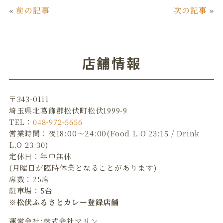
c
it
n
ai
«
前の記事
次の記事
»
e
te
e
l
b
r
o
店舗情報
o
k
〒343-0111
埼玉県北葛飾郡松伏町松伏1999-9
TEL：
048-972-5656
営業時間：夜18:00～24:00(Food L.O 23:15 / Drink
L.O 23:30)
定休日：年中無休
(月曜日が臨時休業となることがあります)
席数：25席
駐車場：5台
※松伏ふるさとカレー登録店舗
運営会社:株式会社マリン