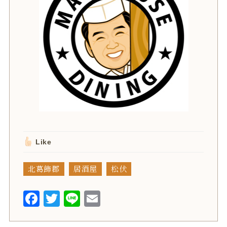
Like
北葛飾郡
居酒屋
松伏
F
T
L
E
a
w
i
m