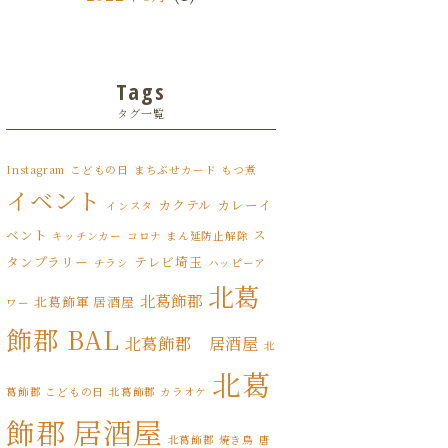
2022年5月
(3)
2022年4月
(6)
Tags
タグ一覧
2022年3月
(8)
2022年2月
(1)
Instagram
こどもの日
まちぶせカード
もつ煮
イベント
カクテル
カレーイ
2022年1月
インスタ
(7)
ベント
ス
キッチンカー
コロナ まん延防止解除
2021年12月
(12)
タンプラリー
テレビ埼玉
チラシ
ハッピーア
北葛
2021年11月
(17)
北葛飾郡
北葛飾軍 居酒屋
ワー
飾郡 BAL
2021年10月
(8)
北葛飾郡 居酒屋
北
北葛
2021年9月
(4)
葛飾郡 こどもの日
北葛飾郡 カラオケ
飾郡 居酒屋
2021年8月
(3)
北葛飾郡 焼き鳥
唐