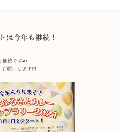
トは今年も継続！
。
継続です🍛
お願いします🤲