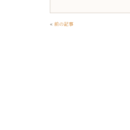
a
w
i
m
c
it
n
ai
e
te
e
l
«
前の記事
b
r
o
o
k