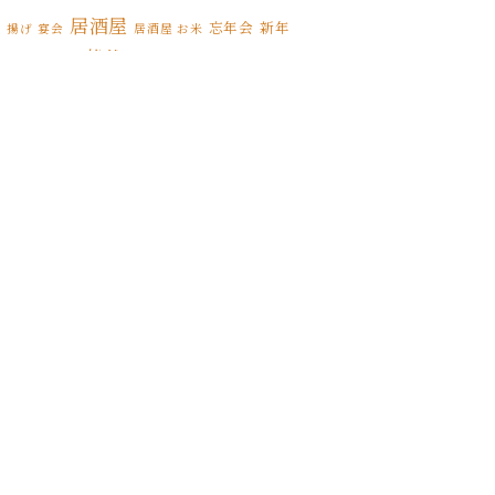
2021年7月
(1)
居酒屋
忘年会
新年
揚げ
宴会
居酒屋 お米
松伏
松伏ふるさとカレー
会
期間限定
2021年6月
(1)
松伏町 BAL
松伏町 こどもの日
松
2021年5月
(3)
松伏町 カレー
伏町 オードブル
松伏町 カラオケ
2021年4月
(5)
松伏町 テイクアウト
スタンプラリー
松伏町 居酒屋
2021年3月
(5)
松伏町 屋台
縁日
誕生日
松伏町 焼き鳥
松伏町 馬肉
桜
花見
2021年2月
(6)
2021年1月
(5)
2020年12月
(5)
2020年11月
(13)
2020年10月
(10)