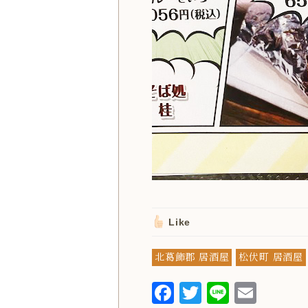
Like
北葛飾郡 居酒屋
松伏町 居酒屋
F
T
L
E