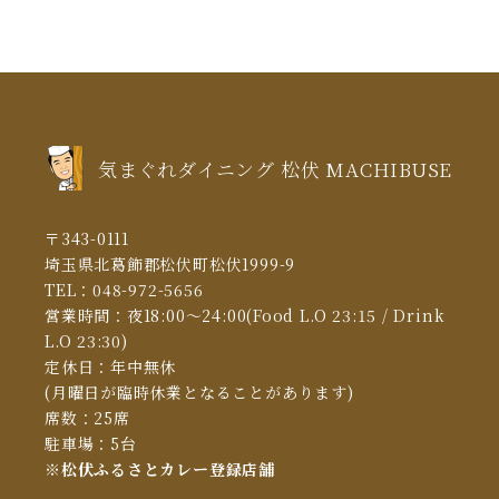
2021年3月
(5)
2021年2月
(6)
2021年1月
(5)
気まぐれダイニング 松伏 MACHIBUSE
2020年12月
(5)
2020年11月
(13)
〒343-0111
2020年10月
(10)
埼玉県北葛飾郡松伏町松伏1999-9
TEL：
048-972-5656
2020年6月
(4)
営業時間：夜18:00～24:00(Food L.O 23:15 / Drink
2020年5月
(1)
L.O 23:30)
定休日：年中無休
2020年3月
(9)
(月曜日が臨時休業となることがあります)
席数：25席
駐車場：5台
※松伏ふるさとカレー登録店舗