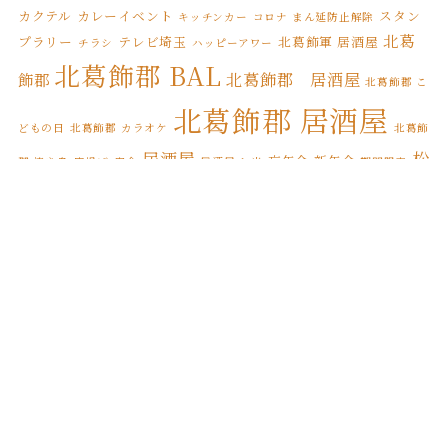
2022年3月
(8)
カクテル
カレーイベント
スタン
キッチンカー
コロナ まん延防止解除
北葛
プラリー
テレビ埼玉
北葛飾軍 居酒屋
チラシ
ハッピーアワー
2022年2月
(1)
北葛飾郡 BAL
北葛飾郡 居酒屋
飾郡
北葛飾郡 こ
2022年1月
(7)
北葛飾郡 居酒屋
2021年12月
(12)
どもの日
北葛飾郡 カラオケ
北葛飾
居酒屋
松
忘年会
新年会
郡 焼き鳥
唐揚げ
宴会
居酒屋 お米
期間限定
2021年11月
(17)
松伏町 BAL
伏
松伏ふるさとカレー
松伏町 こどもの日
2021年10月
(8)
松伏
松伏町 カレースタンプラリー
松伏町 オードブル
松伏町 カラオケ
2021年9月
(4)
松伏町 居酒屋
町 テイクアウト
松伏町 屋台
松伏町
2021年8月
(3)
縁日
誕生日
焼き鳥
松伏町 馬肉
桜
花見
2021年7月
(1)
2021年6月
(1)
2021年5月
(3)
2021年4月
(5)