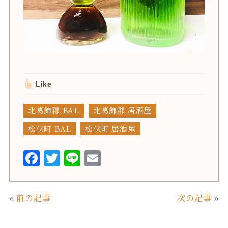
Like
北葛飾郡 BAL
北葛飾郡 居酒屋
松伏町 BAL
松伏町 居酒屋
F
T
L
E
a
w
i
m
c
it
n
ai
«
前の記事
次の記事
»
e
te
e
l
b
r