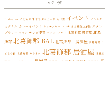
タグ一覧
2022年5月
(3)
2022年4月
(6)
イベント
Instagram
こどもの日
まちぶせカード
もつ煮
インスタ
2022年3月
(8)
カクテル
カレーイベント
スタン
キッチンカー
コロナ まん延防止解除
北葛
プラリー
テレビ埼玉
北葛飾軍 居酒屋
チラシ
ハッピーアワー
2022年2月
(1)
北葛飾郡 BAL
北葛飾郡 居酒屋
飾郡
北葛飾郡 こ
2022年1月
(7)
北葛飾郡 居酒屋
2021年12月
(12)
どもの日
北葛飾郡 カラオケ
北葛飾
居酒屋
松
忘年会
新年会
郡 焼き鳥
唐揚げ
宴会
居酒屋 お米
期間限定
2021年11月
(17)
松伏町 BAL
伏
松伏ふるさとカレー
松伏町 こどもの日
2021年10月
(8)
松伏
松伏町 カレースタンプラリー
松伏町 オードブル
松伏町 カラオケ
2021年9月
(4)
松伏町 居酒屋
町 テイクアウト
松伏町 屋台
松伏町
2021年8月
(3)
縁日
誕生日
焼き鳥
松伏町 馬肉
桜
花見
2021年7月
(1)