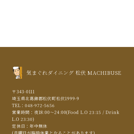
2021年6月
(1)
2021年5月
(3)
2021年4月
(5)
2021年3月
(5)
2021年2月
(6)
2021年1月
(5)
気まぐれダイニング 松伏 MACHIBUSE
2020年12月
(5)
2020年11月
(13)
〒343-0111
2020年10月
(10)
埼玉県北葛飾郡松伏町松伏1999-9
TEL：
048-972-5656
2020年6月
(4)
営業時間：夜18:00～24:00(Food L.O 23:15 / Drink
2020年5月
(1)
L.O 23:30)
定休日：年中無休
2020年3月
(9)
(月曜日が臨時休業となることがあります)