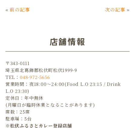
c
it
n
ai
«
前の記事
次の記事
»
e
te
e
l
b
r
o
店舗情報
o
k
〒343-0111
埼玉県北葛飾郡松伏町松伏1999-9
TEL：
048-972-5656
営業時間：夜18:00～24:00(Food L.O 23:15 / Drink
L.O 23:30)
定休日：年中無休
(月曜日が臨時休業となることがあります)
席数：25席
駐車場：5台
※松伏ふるさとカレー登録店舗